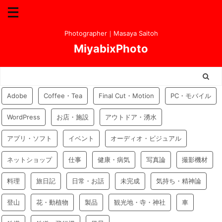
Photographer｜Masaya Saitoh
MiyabixPhoto
Adobe
Coffee・Tea
Final Cut・Motion
PC・モバイル
WordPress
お店・施設
アウトドア・湧水
アプリ・ソフト
イベント
オーディオ・ビジュアル
ネットショップ
仕事
健康・病気
写真論
撮影機材
料理
旅日記
日常・お話
未完成
気持ち・精神論
登山
花・動植物
製品
観光地・寺・神社
車