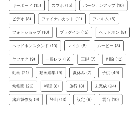
キーボード
(15)
スマホ
(15)
バージョンアップ
(10)
ビデオ
(8)
ファイナルカット
(11)
フィルム
(8)
フォトショップ
(10)
プラグイン
(15)
ヘッドホン
(8)
ヘッドホンスタンド
(10)
マイク
(8)
ムービー
(8)
ヤフオク
(9)
一眼レフ
(19)
三脚
(7)
削除
(12)
動画
(21)
動画編集
(9)
夏休み
(7)
子供
(49)
幼稚園
(26)
料理
(8)
旅行
(8)
未完成
(94)
猪狩製作所
(9)
登山
(13)
設定
(9)
雲台
(10)