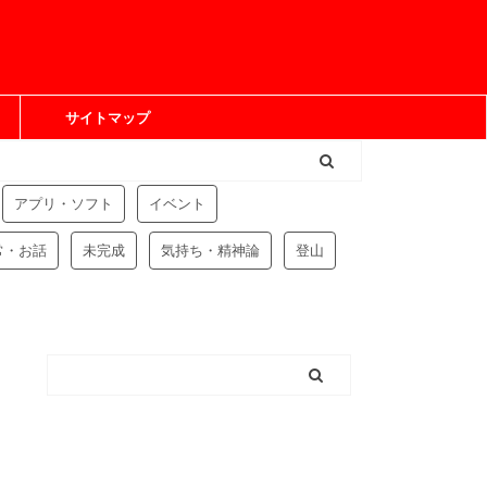
サイトマップ
アプリ・ソフト
イベント
常・お話
未完成
気持ち・精神論
登山