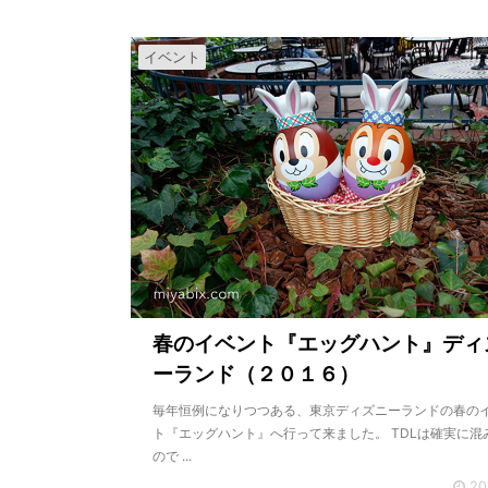
イベント
春のイベント『エッグハント』ディ
ーランド（２０１６）
毎年恒例になりつつある、東京ディズニーランドの春の
ト『エッグハント』へ行って来ました。 TDLは確実に混
ので ...
20