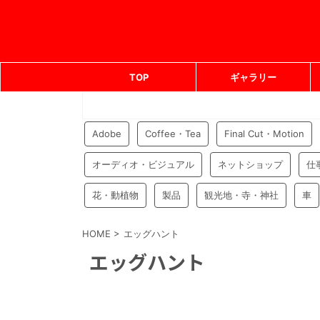
TOP
ギャラリー
Adobe
Coffee・Tea
Final Cut・Motion
オーディオ・ビジュアル
ネットショップ
仕
花・動植物
製品
観光地・寺・神社
車
HOME
>
エッグハント
エッグハント