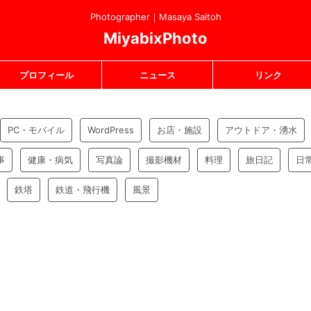
Photographer｜Masaya Saitoh
MiyabixPhoto
プロフィール
ニュース
リンク
PC・モバイル
WordPress
お店・施設
アウトドア・湧水
事
健康・病気
写真論
撮影機材
料理
旅日記
日
鉄塔
鉄道・飛行機
風景