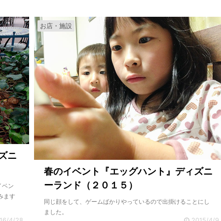
お店・施設
ズニ
春のイベント『エッグハント』ディズニ
ーランド（２０１５）
イベン
みます
同じ顔をして、ゲームばかりやっているので出掛けることにし
ました。
16/4/28
2015/4/9