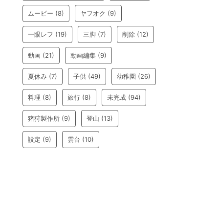
ムービー
(8)
ヤフオク
(9)
一眼レフ
(19)
三脚
(7)
削除
(12)
動画
(21)
動画編集
(9)
夏休み
(7)
子供
(49)
幼稚園
(26)
料理
(8)
旅行
(8)
未完成
(94)
猪狩製作所
(9)
登山
(13)
設定
(9)
雲台
(10)