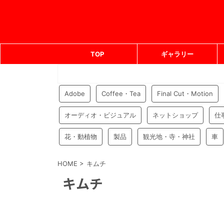
TOP
ギャラリー
Adobe
Coffee・Tea
Final Cut・Motion
オーディオ・ビジュアル
ネットショップ
仕
花・動植物
製品
観光地・寺・神社
車
HOME
>
キムチ
キムチ