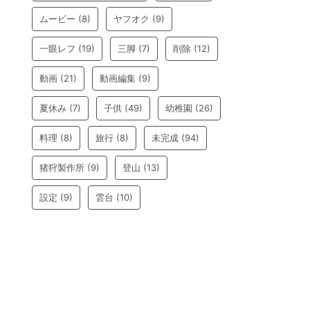
ムービー
(8)
ヤフオク
(9)
一眼レフ
(19)
三脚
(7)
削除
(12)
動画
(21)
動画編集
(9)
夏休み
(7)
子供
(49)
幼稚園
(26)
料理
(8)
旅行
(8)
未完成
(94)
猪狩製作所
(9)
登山
(13)
設定
(9)
雲台
(10)