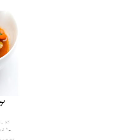
ゲ
う。ピ
ょ＾_