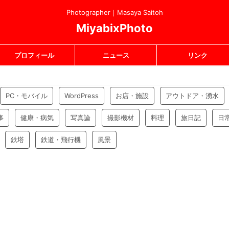
Photographer｜Masaya Saitoh
MiyabixPhoto
プロフィール
ニュース
リンク
PC・モバイル
WordPress
お店・施設
アウトドア・湧水
事
健康・病気
写真論
撮影機材
料理
旅日記
日
鉄塔
鉄道・飛行機
風景