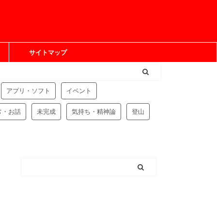
サイトマップ
アプリ・ソフト
イベント
常・お話
未完成
気持ち・精神論
登山