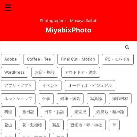
Photographer｜Masaya Saitoh
MiyabixPhoto
Adobe
Coffee・Tea
Final Cut・Motion
PC・モバイル
WordPress
お店・施設
アウトドア・湧水
アプリ・ソフト
イベント
オーディオ・ビジュアル
ネットショップ
仕事
健康・病気
写真論
撮影機材
料理
旅日記
日常・お話
未完成
気持ち・精神論
登山
花・動植物
製品
観光地・寺・神社
車