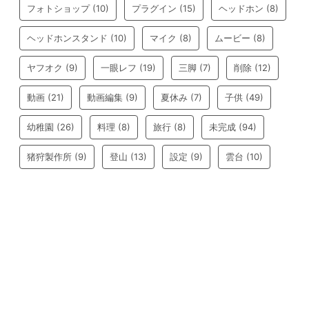
フォトショップ
(10)
プラグイン
(15)
ヘッドホン
(8)
ヘッドホンスタンド
(10)
マイク
(8)
ムービー
(8)
ヤフオク
(9)
一眼レフ
(19)
三脚
(7)
削除
(12)
動画
(21)
動画編集
(9)
夏休み
(7)
子供
(49)
幼稚園
(26)
料理
(8)
旅行
(8)
未完成
(94)
猪狩製作所
(9)
登山
(13)
設定
(9)
雲台
(10)