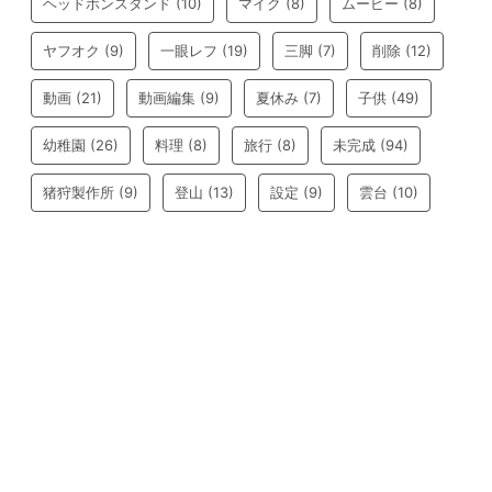
ヘッドホンスタンド
(10)
マイク
(8)
ムービー
(8)
ヤフオク
(9)
一眼レフ
(19)
三脚
(7)
削除
(12)
動画
(21)
動画編集
(9)
夏休み
(7)
子供
(49)
幼稚園
(26)
料理
(8)
旅行
(8)
未完成
(94)
猪狩製作所
(9)
登山
(13)
設定
(9)
雲台
(10)