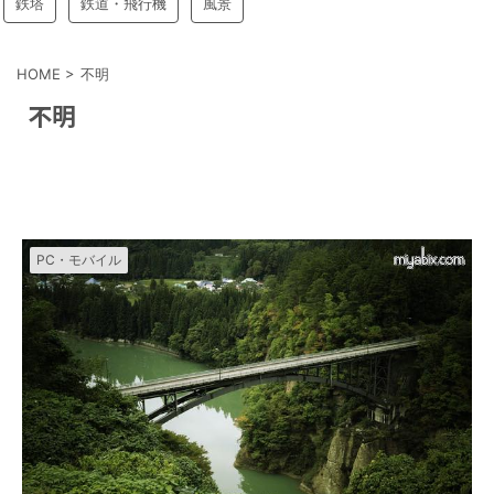
鉄塔
鉄道・飛行機
風景
HOME
>
不明
不明
PC・モバイル