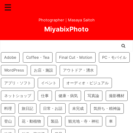
Photographer｜Masaya Saitoh
MiyabixPhoto
Adobe
Coffee・Tea
Final Cut・Motion
PC・モバイル
WordPress
お店・施設
アウトドア・湧水
アプリ・ソフト
イベント
オーディオ・ビジュアル
ネットショップ
仕事
健康・病気
写真論
撮影機材
料理
旅日記
日常・お話
未完成
気持ち・精神論
登山
花・動植物
製品
観光地・寺・神社
車