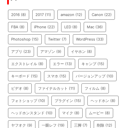
2016
(8)
2017
(11)
amazon
(12)
Canon
(22)
FBA
(8)
iPhone
(22)
LED
(8)
Mac
(36)
Photoshop
(15)
Twitter
(7)
WordPress
(33)
アプリ
(23)
アマゾン
(9)
イヤホン
(8)
エクストレイル
(8)
エラー
(13)
キャンプ
(15)
キーボード
(15)
スマホ
(15)
バージョンアップ
(10)
ビデオ
(8)
ファイナルカット
(11)
フィルム
(8)
フォトショップ
(10)
プラグイン
(15)
ヘッドホン
(8)
ヘッドホンスタンド
(10)
マイク
(8)
ムービー
(8)
ヤフオク
(9)
一眼レフ
(19)
三脚
(7)
削除
(12)