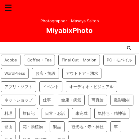
Photographer｜Masaya Saitoh
MiyabixPhoto
Adobe
Coffee・Tea
Final Cut・Motion
PC・モバイル
WordPress
お店・施設
アウトドア・湧水
アプリ・ソフト
イベント
オーディオ・ビジュアル
ネットショップ
仕事
健康・病気
写真論
撮影機材
料理
旅日記
日常・お話
未完成
気持ち・精神論
登山
花・動植物
製品
観光地・寺・神社
車