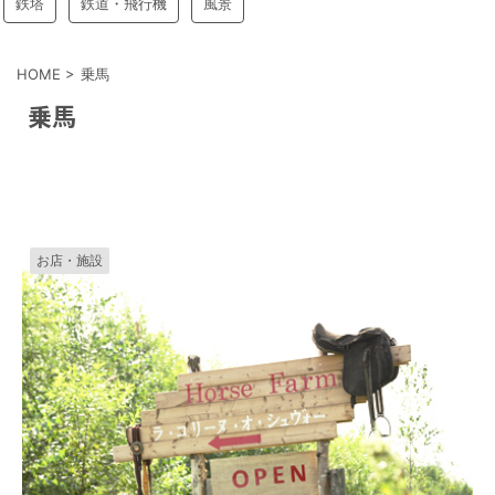
鉄塔
鉄道・飛行機
風景
HOME
>
乗馬
乗馬
お店・施設