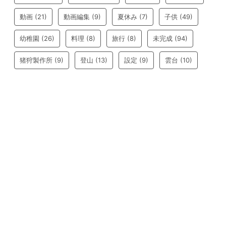
動画
(21)
動画編集
(9)
夏休み
(7)
子供
(49)
幼稚園
(26)
料理
(8)
旅行
(8)
未完成
(94)
猪狩製作所
(9)
登山
(13)
設定
(9)
雲台
(10)