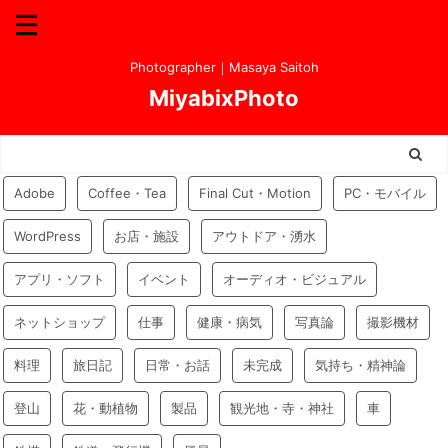
Photographer｜Masaya Saitoh
MiyabixPhoto
Adobe
Coffee・Tea
Final Cut・Motion
PC・モバイル
WordPress
お店・施設
アウトドア・湧水
アプリ・ソフト
イベント
オーディオ・ビジュアル
ネットショップ
仕事
健康・病気
写真論
撮影機材
料理
旅日記
日常・お話
未完成
気持ち・精神論
登山
花・動植物
製品
観光地・寺・神社
車