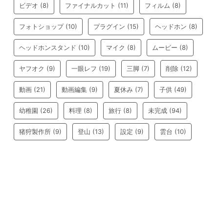
ビデオ
(8)
ファイナルカット
(11)
フィルム
(8)
フォトショップ
(10)
プラグイン
(15)
ヘッドホン
(8)
ヘッドホンスタンド
(10)
マイク
(8)
ムービー
(8)
ヤフオク
(9)
一眼レフ
(19)
三脚
(7)
削除
(12)
動画
(21)
動画編集
(9)
夏休み
(7)
子供
(49)
幼稚園
(26)
料理
(8)
旅行
(8)
未完成
(94)
猪狩製作所
(9)
登山
(13)
設定
(9)
雲台
(10)