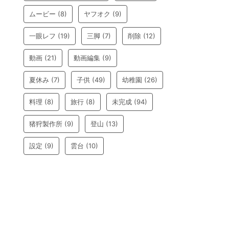
ムービー
(8)
ヤフオク
(9)
一眼レフ
(19)
三脚
(7)
削除
(12)
動画
(21)
動画編集
(9)
夏休み
(7)
子供
(49)
幼稚園
(26)
料理
(8)
旅行
(8)
未完成
(94)
猪狩製作所
(9)
登山
(13)
設定
(9)
雲台
(10)