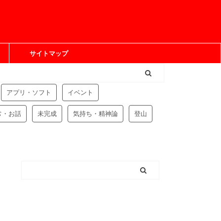
サイトマップ
アプリ・ソフト
イベント
常・お話
未完成
気持ち・精神論
登山