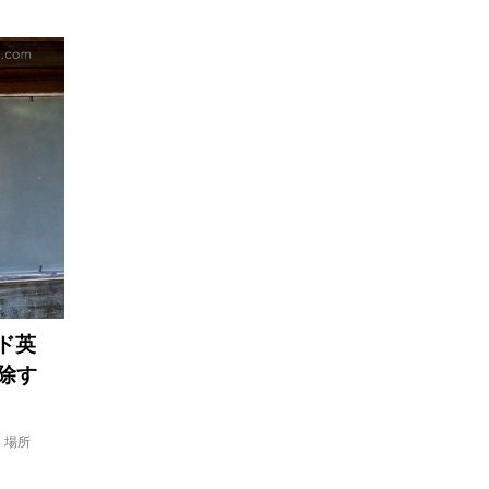
ード英
除す
、場所
、