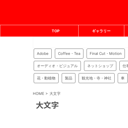
TOP
ギャラリー
Adobe
Coffee・Tea
Final Cut・Motion
オーディオ・ビジュアル
ネットショップ
仕
花・動植物
製品
観光地・寺・神社
車
HOME
>
大文字
大文字