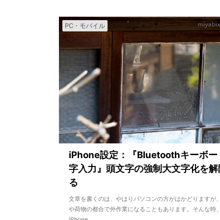
PC・モバイル
iPhone設定：『Bluetoothキーボ
字入力』頭文字の強制大文字化を解
る
文章を書くのは、やはりパソコンの方がはかどりますが
や荷物の都合で外作業になることもあります。そんな時
iPhone ...