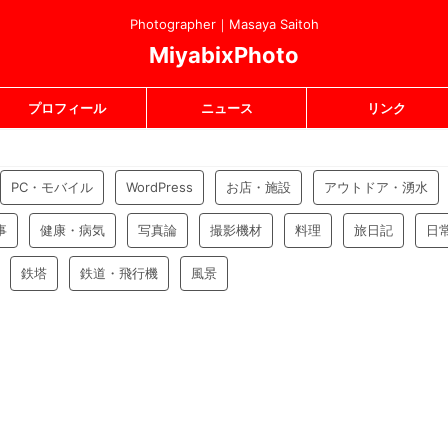
Photographer｜Masaya Saitoh
MiyabixPhoto
プロフィール
ニュース
リンク
PC・モバイル
WordPress
お店・施設
アウトドア・湧水
事
健康・病気
写真論
撮影機材
料理
旅日記
日
鉄塔
鉄道・飛行機
風景