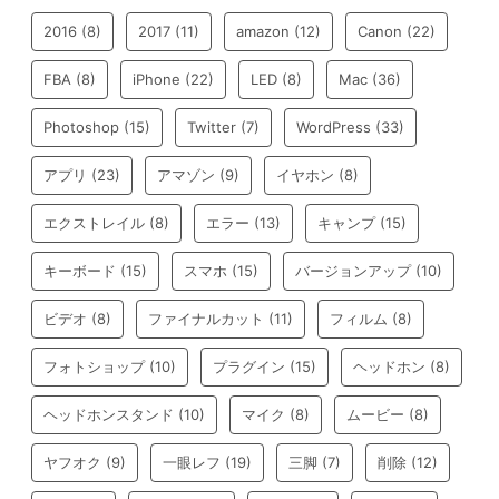
2016
(8)
2017
(11)
amazon
(12)
Canon
(22)
FBA
(8)
iPhone
(22)
LED
(8)
Mac
(36)
Photoshop
(15)
Twitter
(7)
WordPress
(33)
アプリ
(23)
アマゾン
(9)
イヤホン
(8)
エクストレイル
(8)
エラー
(13)
キャンプ
(15)
キーボード
(15)
スマホ
(15)
バージョンアップ
(10)
ビデオ
(8)
ファイナルカット
(11)
フィルム
(8)
フォトショップ
(10)
プラグイン
(15)
ヘッドホン
(8)
ヘッドホンスタンド
(10)
マイク
(8)
ムービー
(8)
ヤフオク
(9)
一眼レフ
(19)
三脚
(7)
削除
(12)