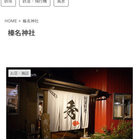
鉄塔
鉄道・飛行機
風景
HOME
>
榛名神社
榛名神社
お店・施設