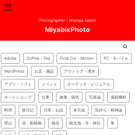
Photographer｜Masaya Saitoh
MiyabixPhoto
Adobe
Coffee・Tea
Final Cut・Motion
PC・モバイル
WordPress
お店・施設
アウトドア・湧水
アプリ・ソフト
イベント
オーディオ・ビジュアル
ネットショップ
仕事
健康・病気
写真論
撮影機材
料理
旅日記
日常・お話
未完成
気持ち・精神論
登山
花・動植物
製品
観光地・寺・神社
車