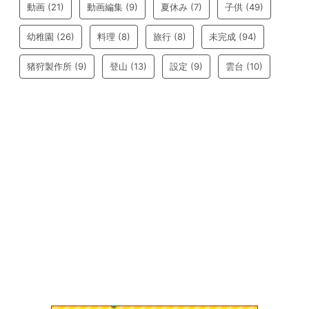
動画
(21)
動画編集
(9)
夏休み
(7)
子供
(49)
幼稚園
(26)
料理
(8)
旅行
(8)
未完成
(94)
猪狩製作所
(9)
登山
(13)
設定
(9)
雲台
(10)