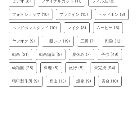
ビデオ
(8)
ファイナルカット
(11)
フィルム
(8)
フォトショップ
(10)
プラグイン
(15)
ヘッドホン
(8)
ヘッドホンスタンド
(10)
マイク
(8)
ムービー
(8)
ヤフオク
(9)
一眼レフ
(19)
三脚
(7)
削除
(12)
動画
(21)
動画編集
(9)
夏休み
(7)
子供
(49)
幼稚園
(26)
料理
(8)
旅行
(8)
未完成
(94)
猪狩製作所
(9)
登山
(13)
設定
(9)
雲台
(10)