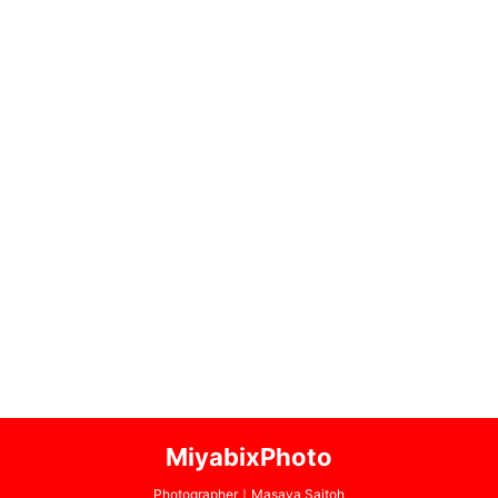
MiyabixPhoto
Photographer｜Masaya Saitoh