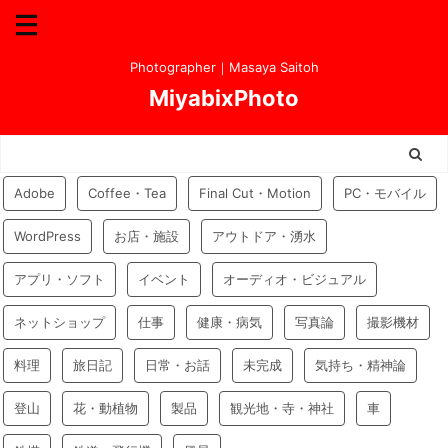
Photographer｜Masaya Saitoh
MiyabixPhoto
Adobe
Coffee・Tea
Final Cut・Motion
PC・モバイル
WordPress
お店・施設
アウトドア・湧水
アプリ・ソフト
イベント
オーディオ・ビジュアル
ネットショップ
仕事
健康・病気
写真論
撮影機材
料理
旅日記
日常・お話
未完成
気持ち・精神論
登山
花・動植物
製品
観光地・寺・神社
車