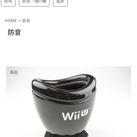
鉄塔
鉄道・飛行機
風景
HOME
>
防音
防音
製品