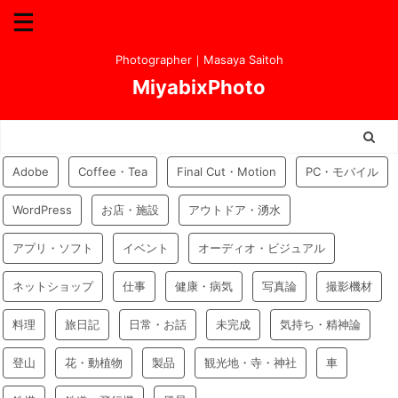
Photographer｜Masaya Saitoh
MiyabixPhoto
Adobe
Coffee・Tea
Final Cut・Motion
PC・モバイル
WordPress
お店・施設
アウトドア・湧水
アプリ・ソフト
イベント
オーディオ・ビジュアル
ネットショップ
仕事
健康・病気
写真論
撮影機材
料理
旅日記
日常・お話
未完成
気持ち・精神論
登山
花・動植物
製品
観光地・寺・神社
車