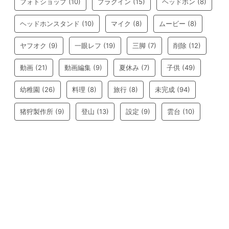
フォトショップ
(10)
プラグイン
(15)
ヘッドホン
(8)
ヘッドホンスタンド
(10)
マイク
(8)
ムービー
(8)
ヤフオク
(9)
一眼レフ
(19)
三脚
(7)
削除
(12)
動画
(21)
動画編集
(9)
夏休み
(7)
子供
(49)
幼稚園
(26)
料理
(8)
旅行
(8)
未完成
(94)
猪狩製作所
(9)
登山
(13)
設定
(9)
雲台
(10)