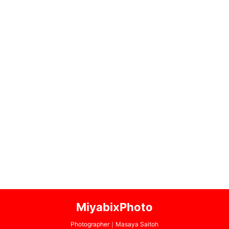
MiyabixPhoto
Photographer｜Masaya Saitoh