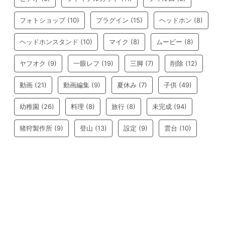
フォトショップ
(10)
プラグイン
(15)
ヘッドホン
(8)
ヘッドホンスタンド
(10)
マイク
(8)
ムービー
(8)
ヤフオク
(9)
一眼レフ
(19)
三脚
(7)
削除
(12)
動画
(21)
動画編集
(9)
夏休み
(7)
子供
(49)
幼稚園
(26)
料理
(8)
旅行
(8)
未完成
(94)
猪狩製作所
(9)
登山
(13)
設定
(9)
雲台
(10)