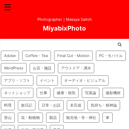
Photographer｜Masaya Saitoh
MiyabixPhoto
Adobe
Coffee・Tea
Final Cut・Motion
PC・モバイル
WordPress
お店・施設
アウトドア・湧水
アプリ・ソフト
イベント
オーディオ・ビジュアル
ネットショップ
仕事
健康・病気
写真論
撮影機材
料理
旅日記
日常・お話
未完成
気持ち・精神論
登山
花・動植物
製品
観光地・寺・神社
車