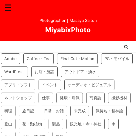
Photographer｜Masaya Saitoh
MiyabixPhoto
Adobe
Coffee・Tea
Final Cut・Motion
PC・モバイル
WordPress
お店・施設
アウトドア・湧水
アプリ・ソフト
イベント
オーディオ・ビジュアル
ネットショップ
仕事
健康・病気
写真論
撮影機材
料理
旅日記
日常・お話
未完成
気持ち・精神論
登山
花・動植物
製品
観光地・寺・神社
車