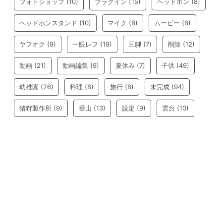
フォトショップ
(10)
プラグイン
(15)
ヘッドホン
(8)
ヘッドホンスタンド
(10)
マイク
(8)
ムービー
(8)
ヤフオク
(9)
一眼レフ
(19)
三脚
(7)
削除
(12)
動画
(21)
動画編集
(9)
夏休み
(7)
子供
(49)
幼稚園
(26)
料理
(8)
旅行
(8)
未完成
(94)
猪狩製作所
(9)
登山
(13)
設定
(9)
雲台
(10)