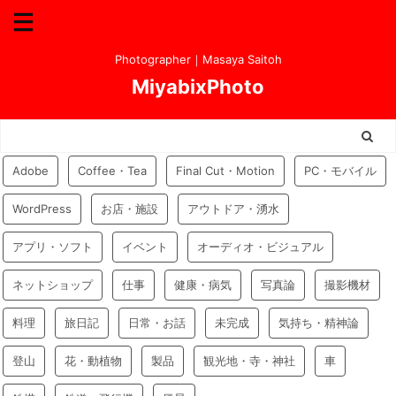
Photographer｜Masaya Saitoh
MiyabixPhoto
Adobe
Coffee・Tea
Final Cut・Motion
PC・モバイル
WordPress
お店・施設
アウトドア・湧水
アプリ・ソフト
イベント
オーディオ・ビジュアル
ネットショップ
仕事
健康・病気
写真論
撮影機材
料理
旅日記
日常・お話
未完成
気持ち・精神論
登山
花・動植物
製品
観光地・寺・神社
車