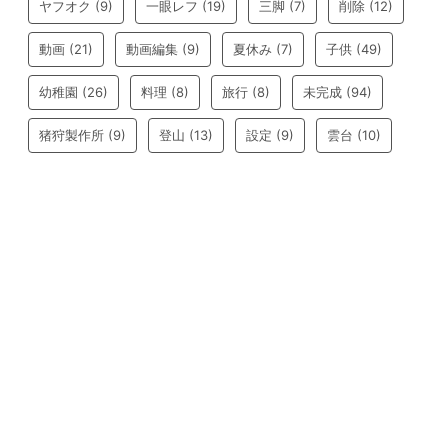
ヤフオク
(9)
一眼レフ
(19)
三脚
(7)
削除
(12)
動画
(21)
動画編集
(9)
夏休み
(7)
子供
(49)
幼稚園
(26)
料理
(8)
旅行
(8)
未完成
(94)
猪狩製作所
(9)
登山
(13)
設定
(9)
雲台
(10)