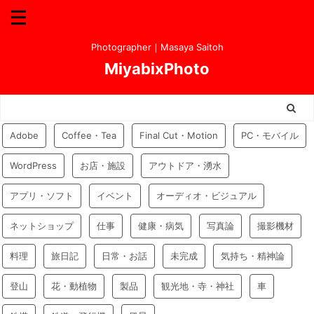
Photographer｜Masaya Saitoh
MiyabixPhoto
Adobe
Coffee・Tea
Final Cut・Motion
PC・モバイル
WordPress
お店・施設
アウトドア・湧水
アプリ・ソフト
イベント
オーディオ・ビジュアル
ネットショップ
仕事
健康・病気
写真論
撮影機材
料理
旅日記
日常・お話
未完成
気持ち・精神論
登山
花・動植物
製品
観光地・寺・神社
車