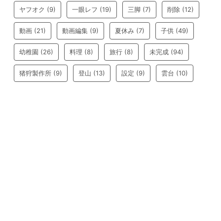
ヤフオク
(9)
一眼レフ
(19)
三脚
(7)
削除
(12)
動画
(21)
動画編集
(9)
夏休み
(7)
子供
(49)
幼稚園
(26)
料理
(8)
旅行
(8)
未完成
(94)
猪狩製作所
(9)
登山
(13)
設定
(9)
雲台
(10)