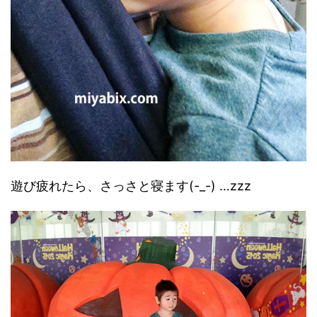
遊び疲れたら、さっさと寝ます(-_-) …zzz