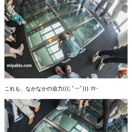
これも、なかなかの迫力(((; ﾟーﾟ))) ｺﾜｰ