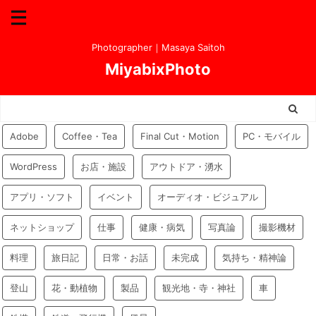
Photographer｜Masaya Saitoh
MiyabixPhoto
Adobe
Coffee・Tea
Final Cut・Motion
PC・モバイル
WordPress
お店・施設
アウトドア・湧水
アプリ・ソフト
イベント
オーディオ・ビジュアル
ネットショップ
仕事
健康・病気
写真論
撮影機材
料理
旅日記
日常・お話
未完成
気持ち・精神論
登山
花・動植物
製品
観光地・寺・神社
車