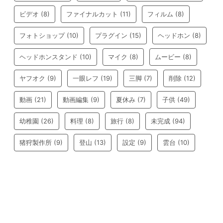
ビデオ
(8)
ファイナルカット
(11)
フィルム
(8)
フォトショップ
(10)
プラグイン
(15)
ヘッドホン
(8)
ヘッドホンスタンド
(10)
マイク
(8)
ムービー
(8)
ヤフオク
(9)
一眼レフ
(19)
三脚
(7)
削除
(12)
動画
(21)
動画編集
(9)
夏休み
(7)
子供
(49)
幼稚園
(26)
料理
(8)
旅行
(8)
未完成
(94)
猪狩製作所
(9)
登山
(13)
設定
(9)
雲台
(10)