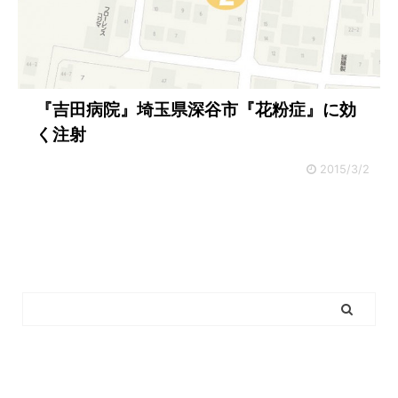
『吉田病院』埼玉県深谷市『花粉症』に効
く注射
2015/3/2