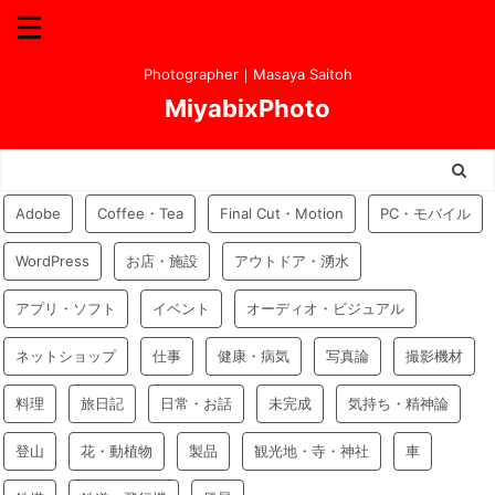
Photographer｜Masaya Saitoh
MiyabixPhoto
Adobe
Coffee・Tea
Final Cut・Motion
PC・モバイル
WordPress
お店・施設
アウトドア・湧水
アプリ・ソフト
イベント
オーディオ・ビジュアル
ネットショップ
仕事
健康・病気
写真論
撮影機材
料理
旅日記
日常・お話
未完成
気持ち・精神論
登山
花・動植物
製品
観光地・寺・神社
車