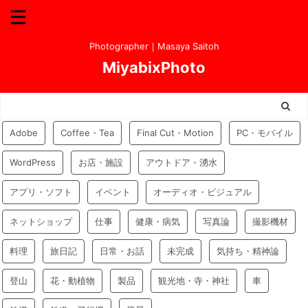
Photographer｜Masaya Saitoh
MiyabixPhoto
Adobe
Coffee・Tea
Final Cut・Motion
PC・モバイル
WordPress
お店・施設
アウトドア・湧水
アプリ・ソフト
イベント
オーディオ・ビジュアル
ネットショップ
仕事
健康・病気
写真論
撮影機材
料理
旅日記
日常・お話
未完成
気持ち・精神論
登山
花・動植物
製品
観光地・寺・神社
車