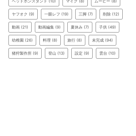
ヘッドホンスタンド
(10)
マイク
(8)
ムービー
(8)
ヤフオク
(9)
一眼レフ
(19)
三脚
(7)
削除
(12)
動画
(21)
動画編集
(9)
夏休み
(7)
子供
(49)
幼稚園
(26)
料理
(8)
旅行
(8)
未完成
(94)
猪狩製作所
(9)
登山
(13)
設定
(9)
雲台
(10)