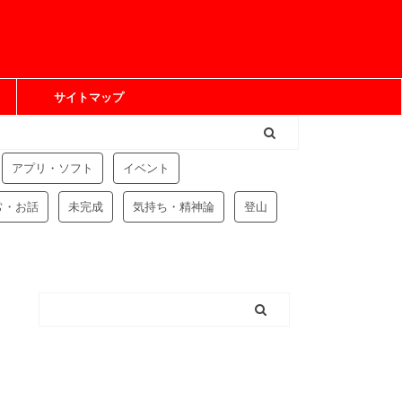
サイトマップ
アプリ・ソフト
イベント
常・お話
未完成
気持ち・精神論
登山