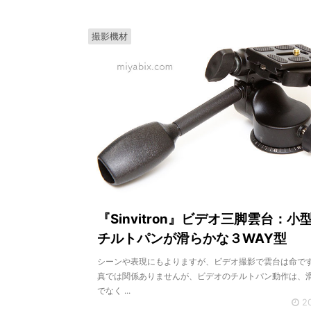
撮影機材
『Sinvitron』ビデオ三脚雲台：小
チルトパンが滑らかな３WAY型
シーンや表現にもよりますが、ビデオ撮影で雲台は命です
真では関係ありませんが、ビデオのチルトパン動作は、
でなく ...
2