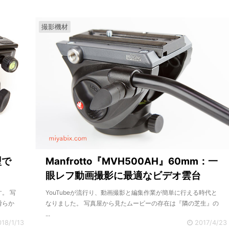
撮影機材
型で
Manfrotto『MVH500AH』60mm：一
眼レフ動画撮影に最適なビデオ雲台
。 写
YouTubeが流行り、動画撮影と編集作業が簡単に行える時代と
滑らか
なりました。 写真屋から見たムービーの存在は『隣の芝生』の
...
018/1/13
2017/4/23