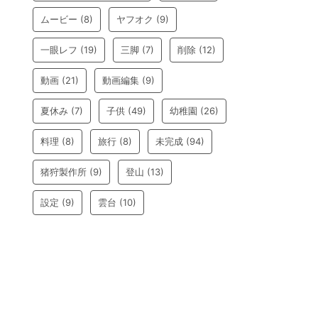
ムービー
(8)
ヤフオク
(9)
一眼レフ
(19)
三脚
(7)
削除
(12)
動画
(21)
動画編集
(9)
夏休み
(7)
子供
(49)
幼稚園
(26)
料理
(8)
旅行
(8)
未完成
(94)
猪狩製作所
(9)
登山
(13)
設定
(9)
雲台
(10)