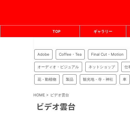
TOP
ギャラリー
Adobe
Coffee・Tea
Final Cut・Motion
オーディオ・ビジュアル
ネットショップ
仕
花・動植物
製品
観光地・寺・神社
車
HOME
>
ビデオ雲台
ビデオ雲台