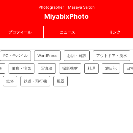
Photographer｜Masaya Saitoh
MiyabixPhoto
プロフィール
ニュース
リンク
PC・モバイル
WordPress
お店・施設
アウトドア・湧水
事
健康・病気
写真論
撮影機材
料理
旅日記
日
鉄塔
鉄道・飛行機
風景