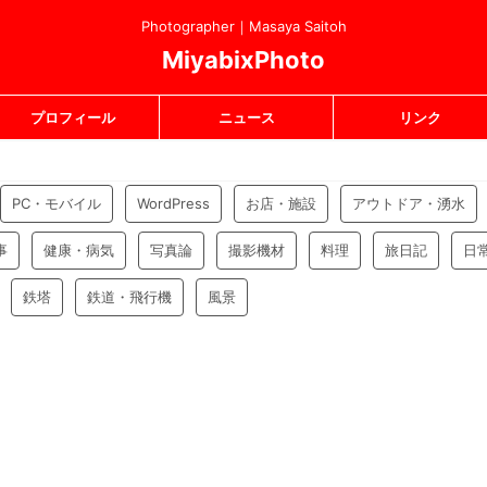
Photographer｜Masaya Saitoh
MiyabixPhoto
プロフィール
ニュース
リンク
PC・モバイル
WordPress
お店・施設
アウトドア・湧水
事
健康・病気
写真論
撮影機材
料理
旅日記
日
鉄塔
鉄道・飛行機
風景