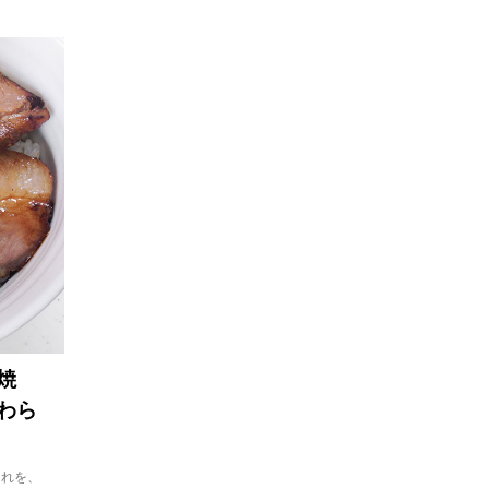
焼
わら
それを、