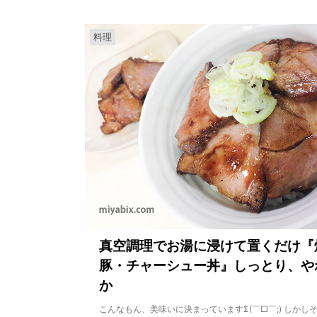
料理
真空調理でお湯に浸けて置くだけ『
豚・チャーシュー丼』しっとり、や
か
こんなもん、美味いに決まっていますΣ(￣□￣;) しかし