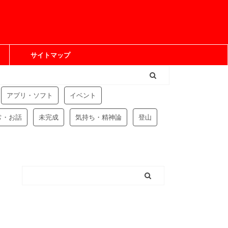
サイトマップ
アプリ・ソフト
イベント
常・お話
未完成
気持ち・精神論
登山