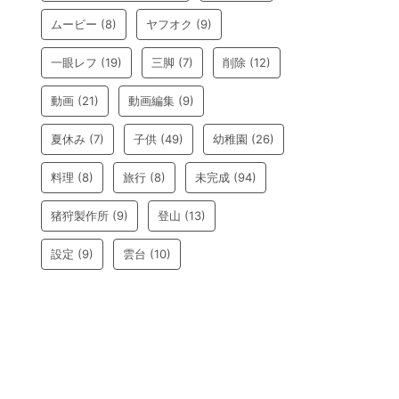
ムービー
(8)
ヤフオク
(9)
一眼レフ
(19)
三脚
(7)
削除
(12)
動画
(21)
動画編集
(9)
夏休み
(7)
子供
(49)
幼稚園
(26)
料理
(8)
旅行
(8)
未完成
(94)
猪狩製作所
(9)
登山
(13)
設定
(9)
雲台
(10)