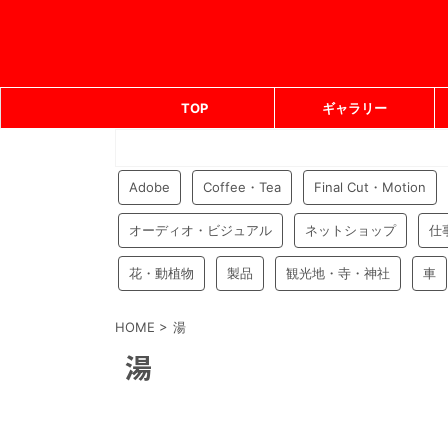
TOP
ギャラリー
Adobe
Coffee・Tea
Final Cut・Motion
オーディオ・ビジュアル
ネットショップ
仕
花・動植物
製品
観光地・寺・神社
車
HOME
>
湯
湯