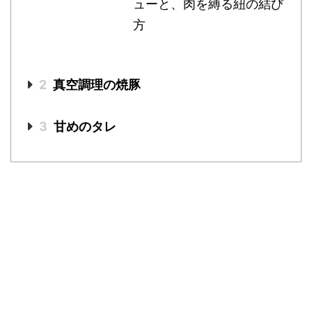
ューと、肉を縛る紐の結び
方
2
真空調理の焼豚
3
甘めのタレ