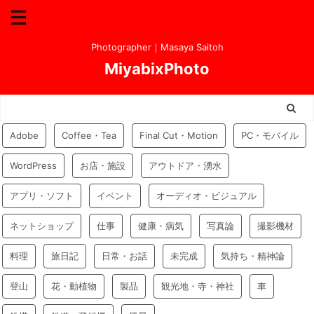
Photographer｜Masaya Saitoh
MiyabixPhoto
Adobe
Coffee・Tea
Final Cut・Motion
PC・モバイル
WordPress
お店・施設
アウトドア・湧水
アプリ・ソフト
イベント
オーディオ・ビジュアル
ネットショップ
仕事
健康・病気
写真論
撮影機材
料理
旅日記
日常・お話
未完成
気持ち・精神論
登山
花・動植物
製品
観光地・寺・神社
車