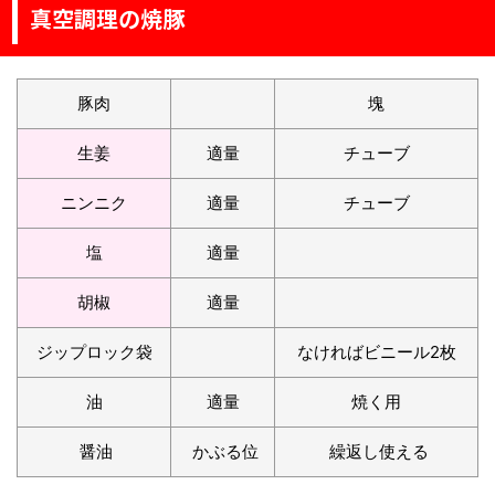
真空調理の焼豚
豚肉
塊
生姜
適量
チューブ
ニンニク
適量
チューブ
塩
適量
胡椒
適量
ジップロック袋
なければビニール2枚
油
適量
焼く用
醤油
かぶる位
繰返し使える