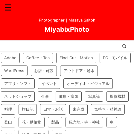
Photographer｜Masaya Saitoh
MiyabixPhoto
Adobe
Coffee・Tea
Final Cut・Motion
PC・モバイル
WordPress
お店・施設
アウトドア・湧水
アプリ・ソフト
イベント
オーディオ・ビジュアル
ネットショップ
仕事
健康・病気
写真論
撮影機材
料理
旅日記
日常・お話
未完成
気持ち・精神論
登山
花・動植物
製品
観光地・寺・神社
車