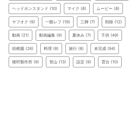
ヘッドホンスタンド
(10)
マイク
(8)
ムービー
(8)
ヤフオク
(9)
一眼レフ
(19)
三脚
(7)
削除
(12)
動画
(21)
動画編集
(9)
夏休み
(7)
子供
(49)
幼稚園
(26)
料理
(8)
旅行
(8)
未完成
(94)
猪狩製作所
(9)
登山
(13)
設定
(9)
雲台
(10)