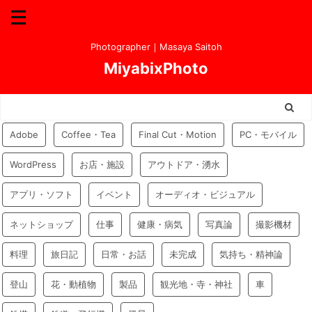
Photographer｜Masaya Saitoh
MiyabixPhoto
Adobe
Coffee・Tea
Final Cut・Motion
PC・モバイル
WordPress
お店・施設
アウトドア・湧水
アプリ・ソフト
イベント
オーディオ・ビジュアル
ネットショップ
仕事
健康・病気
写真論
撮影機材
料理
旅日記
日常・お話
未完成
気持ち・精神論
登山
花・動植物
製品
観光地・寺・神社
車