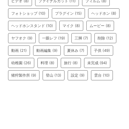
ビデオ
(8)
ファイナルカット
(11)
フィルム
(8)
フォトショップ
(10)
プラグイン
(15)
ヘッドホン
(8)
ヘッドホンスタンド
(10)
マイク
(8)
ムービー
(8)
ヤフオク
(9)
一眼レフ
(19)
三脚
(7)
削除
(12)
動画
(21)
動画編集
(9)
夏休み
(7)
子供
(49)
幼稚園
(26)
料理
(8)
旅行
(8)
未完成
(94)
猪狩製作所
(9)
登山
(13)
設定
(9)
雲台
(10)