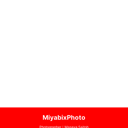
MiyabixPhoto
Photographer｜Masaya Saitoh