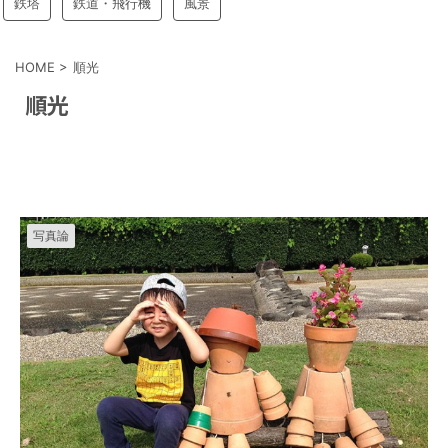
鉄塔
鉄道・飛行機
風景
HOME
>
順光
順光
写真論