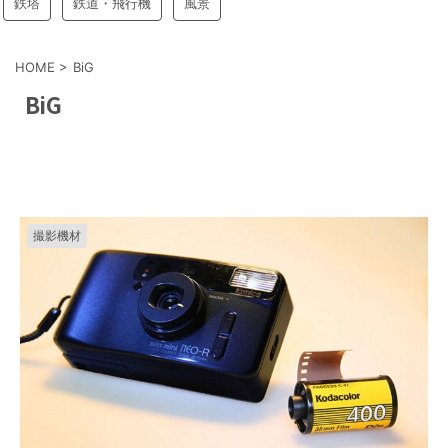
鉄塔
鉄道・飛行機
風景
HOME
>
BiG
BiG
撮影機材