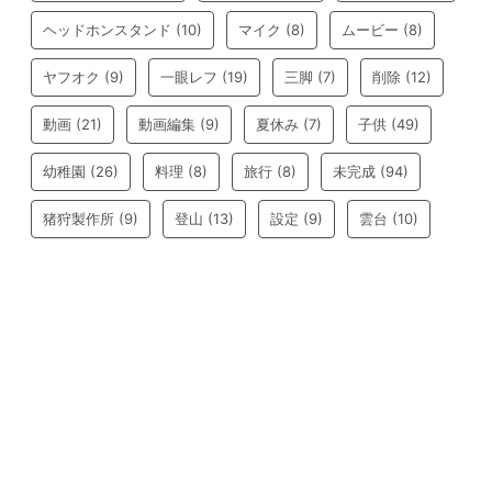
ヘッドホンスタンド
(10)
マイク
(8)
ムービー
(8)
ヤフオク
(9)
一眼レフ
(19)
三脚
(7)
削除
(12)
動画
(21)
動画編集
(9)
夏休み
(7)
子供
(49)
幼稚園
(26)
料理
(8)
旅行
(8)
未完成
(94)
猪狩製作所
(9)
登山
(13)
設定
(9)
雲台
(10)