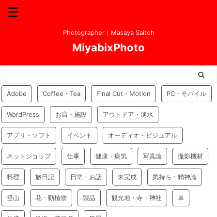
Photographer｜Masaya Saitoh
MiyabixPhoto
Adobe
Coffee・Tea
Final Cut・Motion
PC・モバイル
WordPress
お店・施設
アウトドア・湧水
アプリ・ソフト
イベント
オーディオ・ビジュアル
ネットショップ
仕事
健康・病気
写真論
撮影機材
料理
旅日記
日常・お話
未完成
気持ち・精神論
登山
花・動植物
製品
観光地・寺・神社
車