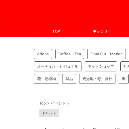
TOP
ギャラリー
Adobe
Coffee・Tea
Final Cut・Motion
オーディオ・ビジュアル
ネットショップ
仕
花・動植物
製品
観光地・寺・神社
車
Top
>
イベント
>
イベント