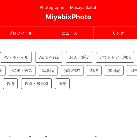
Photographer｜Masaya Saitoh
MiyabixPhoto
プロフィール
ニュース
リンク
PC・モバイル
WordPress
お店・施設
アウトドア・湧水
事
健康・病気
写真論
撮影機材
料理
旅日記
日
鉄塔
鉄道・飛行機
風景