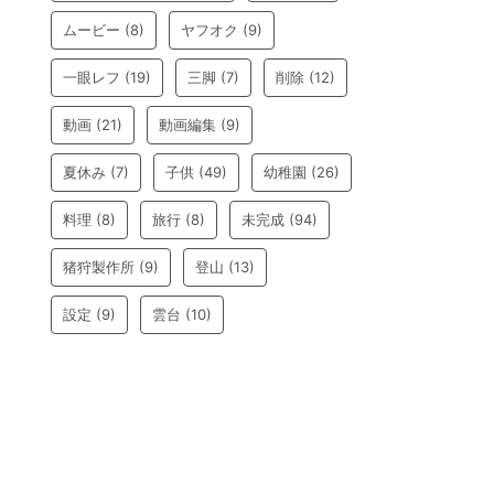
ムービー
(8)
ヤフオク
(9)
一眼レフ
(19)
三脚
(7)
削除
(12)
動画
(21)
動画編集
(9)
夏休み
(7)
子供
(49)
幼稚園
(26)
料理
(8)
旅行
(8)
未完成
(94)
猪狩製作所
(9)
登山
(13)
設定
(9)
雲台
(10)