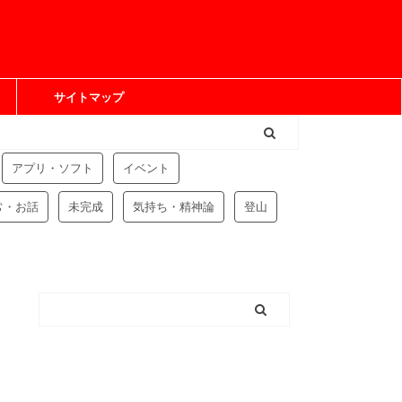
サイトマップ
アプリ・ソフト
イベント
常・お話
未完成
気持ち・精神論
登山