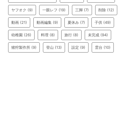
ヤフオク
(9)
一眼レフ
(19)
三脚
(7)
削除
(12)
動画
(21)
動画編集
(9)
夏休み
(7)
子供
(49)
幼稚園
(26)
料理
(8)
旅行
(8)
未完成
(94)
猪狩製作所
(9)
登山
(13)
設定
(9)
雲台
(10)