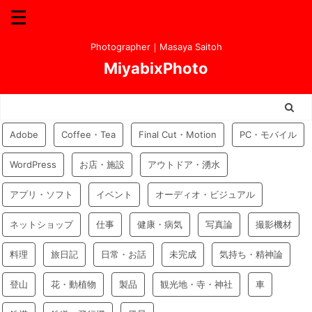
Photographer｜Masaya Saitoh
MiyabixPhoto
Adobe
Coffee・Tea
Final Cut・Motion
PC・モバイル
WordPress
お店・施設
アウトドア・湧水
アプリ・ソフト
イベント
オーディオ・ビジュアル
ネットショップ
仕事
健康・病気
写真論
撮影機材
料理
旅日記
日常・お話
未完成
気持ち・精神論
登山
花・動植物
製品
観光地・寺・神社
車