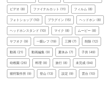
ビデオ
(8)
ファイナルカット
(11)
フィルム
(8)
フォトショップ
(10)
プラグイン
(15)
ヘッドホン
(8)
ヘッドホンスタンド
(10)
マイク
(8)
ムービー
(8)
ヤフオク
(9)
一眼レフ
(19)
三脚
(7)
削除
(12)
動画
(21)
動画編集
(9)
夏休み
(7)
子供
(49)
幼稚園
(26)
料理
(8)
旅行
(8)
未完成
(94)
猪狩製作所
(9)
登山
(13)
設定
(9)
雲台
(10)