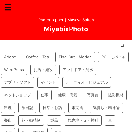
Photographer｜Masaya Saitoh
MiyabixPhoto
Adobe
Coffee・Tea
Final Cut・Motion
PC・モバイル
WordPress
お店・施設
アウトドア・湧水
アプリ・ソフト
イベント
オーディオ・ビジュアル
ネットショップ
仕事
健康・病気
写真論
撮影機材
料理
旅日記
日常・お話
未完成
気持ち・精神論
登山
花・動植物
製品
観光地・寺・神社
車