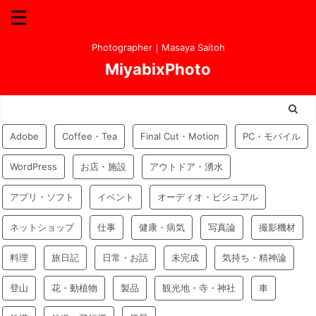
Photographer｜Masaya Saitoh
MiyabixPhoto
Adobe
Coffee・Tea
Final Cut・Motion
PC・モバイル
WordPress
お店・施設
アウトドア・湧水
アプリ・ソフト
イベント
オーディオ・ビジュアル
ネットショップ
仕事
健康・病気
写真論
撮影機材
料理
旅日記
日常・お話
未完成
気持ち・精神論
登山
花・動植物
製品
観光地・寺・神社
車