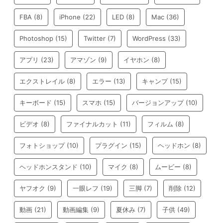
FBA
(8)
iPhone
(22)
LED
(8)
Mac
(36)
Photoshop
(15)
Twitter
(7)
WordPress
(33)
アプリ
(23)
アマゾン
(9)
イヤホン
(8)
エクストレイル
(8)
エラー
(13)
キャンプ
(15)
キーボード
(15)
スマホ
(15)
バージョンアップ
(10)
ビデオ
(8)
ファイナルカット
(11)
フィルム
(8)
フォトショップ
(10)
プラグイン
(15)
ヘッドホン
(8)
ヘッドホンスタンド
(10)
マイク
(8)
ムービー
(8)
ヤフオク
(9)
一眼レフ
(19)
三脚
(7)
削除
(12)
動画
(21)
動画編集
(9)
夏休み
(7)
子供
(49)