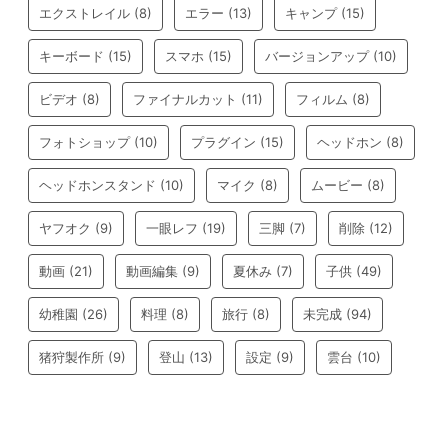
エクストレイル
(8)
エラー
(13)
キャンプ
(15)
キーボード
(15)
スマホ
(15)
バージョンアップ
(10)
ビデオ
(8)
ファイナルカット
(11)
フィルム
(8)
フォトショップ
(10)
プラグイン
(15)
ヘッドホン
(8)
ヘッドホンスタンド
(10)
マイク
(8)
ムービー
(8)
ヤフオク
(9)
一眼レフ
(19)
三脚
(7)
削除
(12)
動画
(21)
動画編集
(9)
夏休み
(7)
子供
(49)
幼稚園
(26)
料理
(8)
旅行
(8)
未完成
(94)
猪狩製作所
(9)
登山
(13)
設定
(9)
雲台
(10)