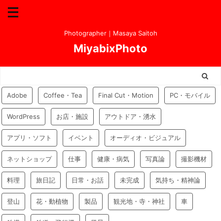
Photographer｜Masaya Saitoh
MiyabixPhoto
Adobe
Coffee・Tea
Final Cut・Motion
PC・モバイル
WordPress
お店・施設
アウトドア・湧水
アプリ・ソフト
イベント
オーディオ・ビジュアル
ネットショップ
仕事
健康・病気
写真論
撮影機材
料理
旅日記
日常・お話
未完成
気持ち・精神論
登山
花・動植物
製品
観光地・寺・神社
車