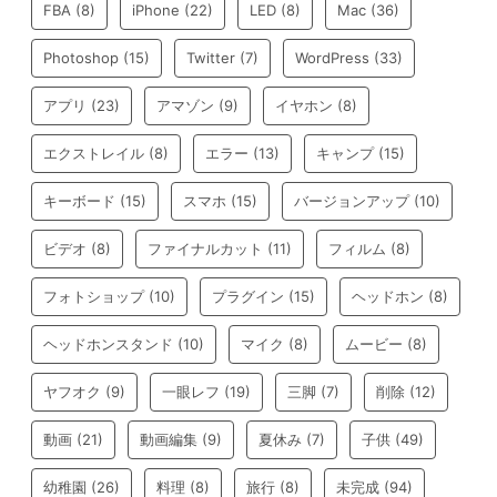
FBA
(8)
iPhone
(22)
LED
(8)
Mac
(36)
Photoshop
(15)
Twitter
(7)
WordPress
(33)
アプリ
(23)
アマゾン
(9)
イヤホン
(8)
エクストレイル
(8)
エラー
(13)
キャンプ
(15)
キーボード
(15)
スマホ
(15)
バージョンアップ
(10)
ビデオ
(8)
ファイナルカット
(11)
フィルム
(8)
フォトショップ
(10)
プラグイン
(15)
ヘッドホン
(8)
ヘッドホンスタンド
(10)
マイク
(8)
ムービー
(8)
ヤフオク
(9)
一眼レフ
(19)
三脚
(7)
削除
(12)
動画
(21)
動画編集
(9)
夏休み
(7)
子供
(49)
幼稚園
(26)
料理
(8)
旅行
(8)
未完成
(94)