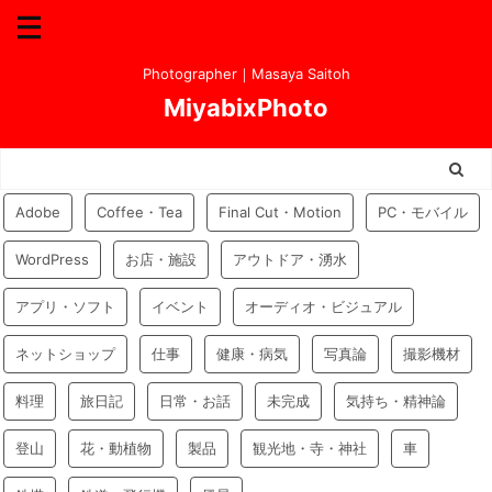
Photographer｜Masaya Saitoh
MiyabixPhoto
Adobe
Coffee・Tea
Final Cut・Motion
PC・モバイル
WordPress
お店・施設
アウトドア・湧水
アプリ・ソフト
イベント
オーディオ・ビジュアル
ネットショップ
仕事
健康・病気
写真論
撮影機材
料理
旅日記
日常・お話
未完成
気持ち・精神論
登山
花・動植物
製品
観光地・寺・神社
車