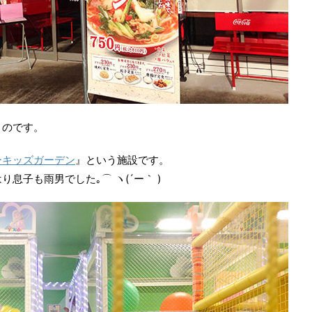
うのです。
ーキッズガーデン
』という施設です。
息子も雨男でした｡⌒ ヽ(´ー｀ )