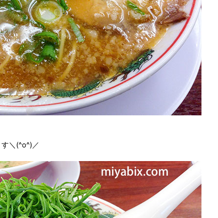
(^o^)／