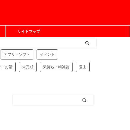
サイトマップ
アプリ・ソフト
イベント
常・お話
未完成
気持ち・精神論
登山