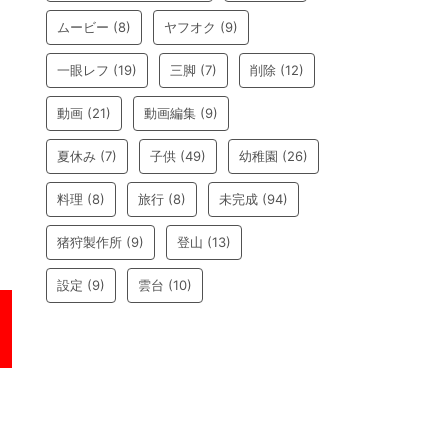
ムービー
(8)
ヤフオク
(9)
一眼レフ
(19)
三脚
(7)
削除
(12)
動画
(21)
動画編集
(9)
夏休み
(7)
子供
(49)
幼稚園
(26)
料理
(8)
旅行
(8)
未完成
(94)
猪狩製作所
(9)
登山
(13)
設定
(9)
雲台
(10)