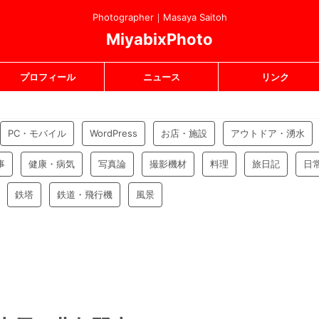
Photographer｜Masaya Saitoh
MiyabixPhoto
プロフィール
ニュース
リンク
PC・モバイル
WordPress
お店・施設
アウトドア・湧水
事
健康・病気
写真論
撮影機材
料理
旅日記
日
鉄塔
鉄道・飛行機
風景