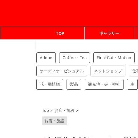
TOP
ギャラリー
Adobe
Coffee・Tea
Final Cut・Motion
オーディオ・ビジュアル
ネットショップ
仕
花・動植物
製品
観光地・寺・神社
車
Top
>
お店・施設
>
お店・施設