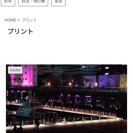
鉄塔
鉄道・飛行機
風景
HOME
>
プリント
プリント
Adobe