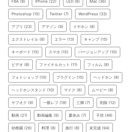
FBA
(8)
iPhone
(22)
LED
(8)
Mac
(36)
Photoshop
(15)
Twitter
(7)
WordPress
(33)
アプリ
(23)
アマゾン
(9)
イヤホン
(8)
エクストレイル
(8)
エラー
(13)
キャンプ
(15)
キーボード
(15)
スマホ
(15)
バージョンアップ
(10)
ビデオ
(8)
ファイナルカット
(11)
フィルム
(8)
フォトショップ
(10)
プラグイン
(15)
ヘッドホン
(8)
ヘッドホンスタンド
(10)
マイク
(8)
ムービー
(8)
ヤフオク
(9)
一眼レフ
(19)
三脚
(7)
削除
(12)
動画
(21)
動画編集
(9)
夏休み
(7)
子供
(49)
幼稚園
(26)
料理
(8)
旅行
(8)
未完成
(94)