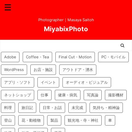
Photographer｜Masaya Saitoh
MiyabixPhoto
Adobe
Coffee・Tea
Final Cut・Motion
PC・モバイル
WordPress
お店・施設
アウトドア・湧水
アプリ・ソフト
イベント
オーディオ・ビジュアル
ネットショップ
仕事
健康・病気
写真論
撮影機材
料理
旅日記
日常・お話
未完成
気持ち・精神論
登山
花・動植物
製品
観光地・寺・神社
車