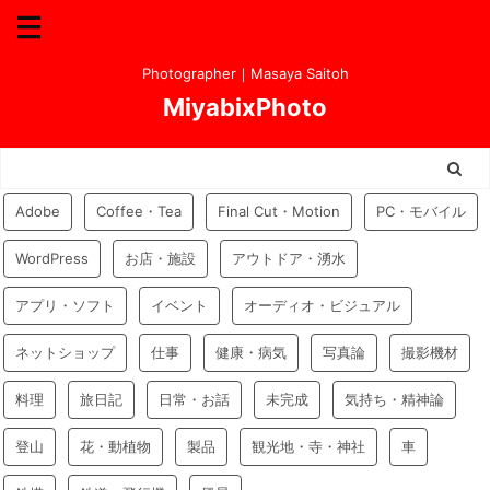
Photographer｜Masaya Saitoh
MiyabixPhoto
Adobe
Coffee・Tea
Final Cut・Motion
PC・モバイル
WordPress
お店・施設
アウトドア・湧水
アプリ・ソフト
イベント
オーディオ・ビジュアル
ネットショップ
仕事
健康・病気
写真論
撮影機材
料理
旅日記
日常・お話
未完成
気持ち・精神論
登山
花・動植物
製品
観光地・寺・神社
車