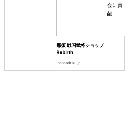
会に貢
献
那須 戦国武将ショップ
Rebirth
nanatairiku.jp