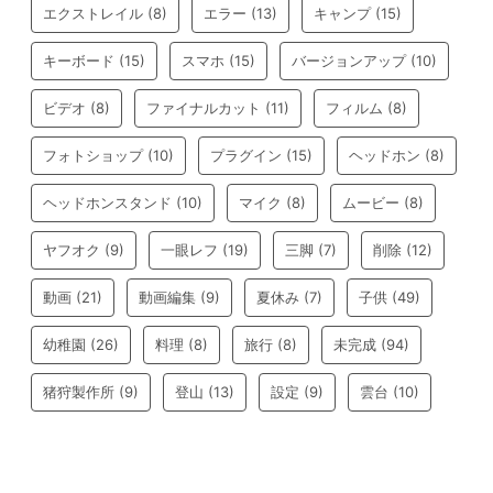
エクストレイル
(8)
エラー
(13)
キャンプ
(15)
キーボード
(15)
スマホ
(15)
バージョンアップ
(10)
ビデオ
(8)
ファイナルカット
(11)
フィルム
(8)
フォトショップ
(10)
プラグイン
(15)
ヘッドホン
(8)
ヘッドホンスタンド
(10)
マイク
(8)
ムービー
(8)
ヤフオク
(9)
一眼レフ
(19)
三脚
(7)
削除
(12)
動画
(21)
動画編集
(9)
夏休み
(7)
子供
(49)
幼稚園
(26)
料理
(8)
旅行
(8)
未完成
(94)
猪狩製作所
(9)
登山
(13)
設定
(9)
雲台
(10)