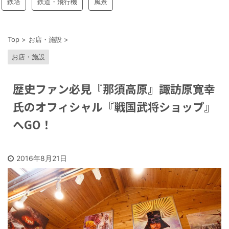
鉄塔
鉄道・飛行機
風景
Top
>
お店・施設
>
お店・施設
歴史ファン必見『那須高原』諏訪原寛幸
氏のオフィシャル『戦国武将ショップ』
へGO！
2016年8月21日