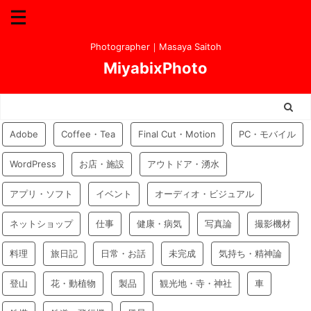
Photographer｜Masaya Saitoh
MiyabixPhoto
Adobe
Coffee・Tea
Final Cut・Motion
PC・モバイル
WordPress
お店・施設
アウトドア・湧水
アプリ・ソフト
イベント
オーディオ・ビジュアル
ネットショップ
仕事
健康・病気
写真論
撮影機材
料理
旅日記
日常・お話
未完成
気持ち・精神論
登山
花・動植物
製品
観光地・寺・神社
車