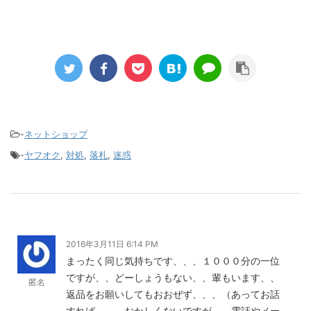
-
ネットショップ
-
ヤフオク
,
対処
,
落札
,
迷惑
2016年3月11日 6:14 PM
まったく同じ気持ちです、、、１０００分の一位
ですが、、どーしょうもない、、輩もいます、、
匿名
返品をお願いしてもおおぜず、、、（あってお話
すれば、、、おかしくないですが、、電話やメー