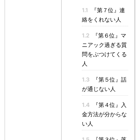
1.1
『第７位』連
絡をくれない人
1.2
『第６位』マ
ニアック過ぎる質
問をぶつけてくる
人
1.3
『第５位』話
が通じない人
1.4
『第４位』入
金方法が分からな
い人
1.5
『第３位』落