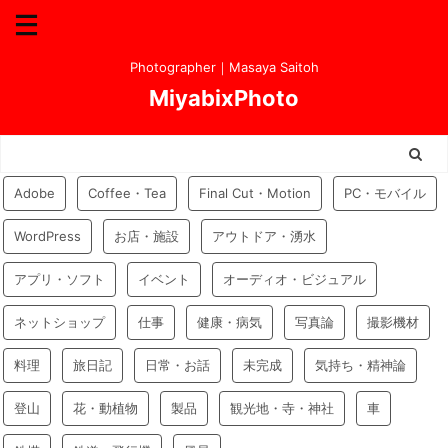
Photographer｜Masaya Saitoh
MiyabixPhoto
Adobe
Coffee・Tea
Final Cut・Motion
PC・モバイル
WordPress
お店・施設
アウトドア・湧水
アプリ・ソフト
イベント
オーディオ・ビジュアル
ネットショップ
仕事
健康・病気
写真論
撮影機材
料理
旅日記
日常・お話
未完成
気持ち・精神論
登山
花・動植物
製品
観光地・寺・神社
車