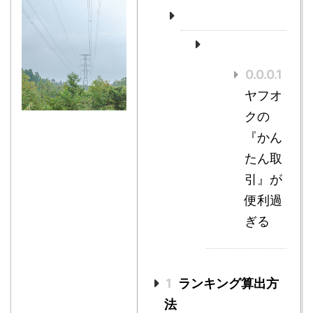
0.0.0.1
ヤフオ
クの
『かん
たん取
引』が
便利過
ぎる
1
ランキング算出方
法