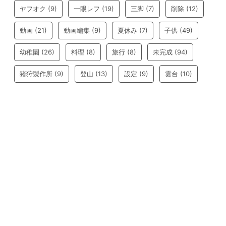
ヤフオク
(9)
一眼レフ
(19)
三脚
(7)
削除
(12)
動画
(21)
動画編集
(9)
夏休み
(7)
子供
(49)
幼稚園
(26)
料理
(8)
旅行
(8)
未完成
(94)
猪狩製作所
(9)
登山
(13)
設定
(9)
雲台
(10)