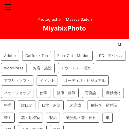
Photographer｜Masaya Saitoh
MiyabixPhoto
Adobe
Coffee・Tea
Final Cut・Motion
PC・モバイル
WordPress
お店・施設
アウトドア・湧水
アプリ・ソフト
イベント
オーディオ・ビジュアル
ネットショップ
仕事
健康・病気
写真論
撮影機材
料理
旅日記
日常・お話
未完成
気持ち・精神論
登山
花・動植物
製品
観光地・寺・神社
車