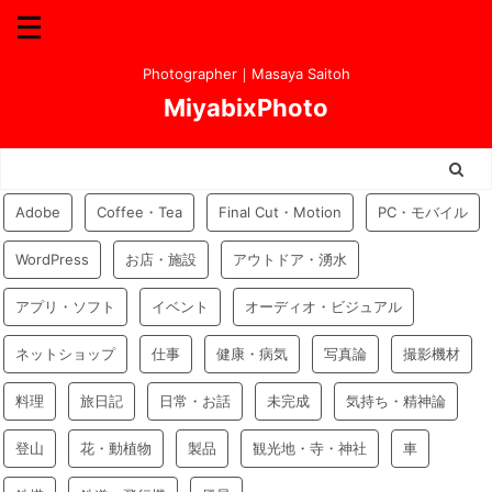
Photographer｜Masaya Saitoh
MiyabixPhoto
Adobe
Coffee・Tea
Final Cut・Motion
PC・モバイル
WordPress
お店・施設
アウトドア・湧水
アプリ・ソフト
イベント
オーディオ・ビジュアル
ネットショップ
仕事
健康・病気
写真論
撮影機材
料理
旅日記
日常・お話
未完成
気持ち・精神論
登山
花・動植物
製品
観光地・寺・神社
車