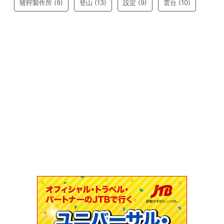
猪狩製作所
(9)
登山
(13)
設定
(9)
雲台
(10)