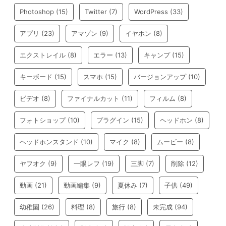
Photoshop
(15)
Twitter
(7)
WordPress
(33)
アプリ
(23)
アマゾン
(9)
イヤホン
(8)
エクストレイル
(8)
エラー
(13)
キャンプ
(15)
キーボード
(15)
スマホ
(15)
バージョンアップ
(10)
ビデオ
(8)
ファイナルカット
(11)
フィルム
(8)
フォトショップ
(10)
プラグイン
(15)
ヘッドホン
(8)
ヘッドホンスタンド
(10)
マイク
(8)
ムービー
(8)
ヤフオク
(9)
一眼レフ
(19)
三脚
(7)
削除
(12)
動画
(21)
動画編集
(9)
夏休み
(7)
子供
(49)
幼稚園
(26)
料理
(8)
旅行
(8)
未完成
(94)