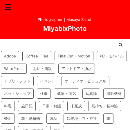
Photographer｜Masaya Saitoh
MiyabixPhoto
Adobe
Coffee・Tea
Final Cut・Motion
PC・モバイル
WordPress
お店・施設
アウトドア・湧水
アプリ・ソフト
イベント
オーディオ・ビジュアル
ネットショップ
仕事
健康・病気
写真論
撮影機材
料理
旅日記
日常・お話
未完成
気持ち・精神論
登山
花・動植物
製品
観光地・寺・神社
車