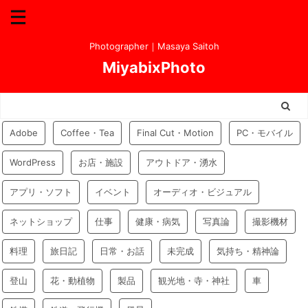
Photographer｜Masaya Saitoh
MiyabixPhoto
Adobe
Coffee・Tea
Final Cut・Motion
PC・モバイル
WordPress
お店・施設
アウトドア・湧水
アプリ・ソフト
イベント
オーディオ・ビジュアル
ネットショップ
仕事
健康・病気
写真論
撮影機材
料理
旅日記
日常・お話
未完成
気持ち・精神論
登山
花・動植物
製品
観光地・寺・神社
車