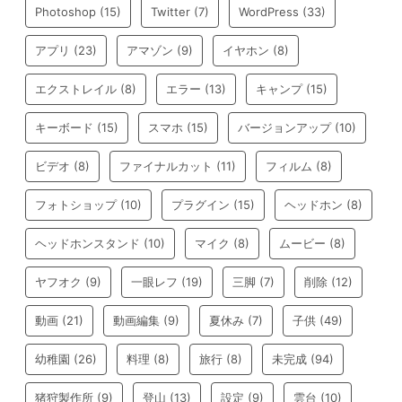
Photoshop
(15)
Twitter
(7)
WordPress
(33)
アプリ
(23)
アマゾン
(9)
イヤホン
(8)
エクストレイル
(8)
エラー
(13)
キャンプ
(15)
キーボード
(15)
スマホ
(15)
バージョンアップ
(10)
ビデオ
(8)
ファイナルカット
(11)
フィルム
(8)
フォトショップ
(10)
プラグイン
(15)
ヘッドホン
(8)
ヘッドホンスタンド
(10)
マイク
(8)
ムービー
(8)
ヤフオク
(9)
一眼レフ
(19)
三脚
(7)
削除
(12)
動画
(21)
動画編集
(9)
夏休み
(7)
子供
(49)
幼稚園
(26)
料理
(8)
旅行
(8)
未完成
(94)
猪狩製作所
(9)
登山
(13)
設定
(9)
雲台
(10)