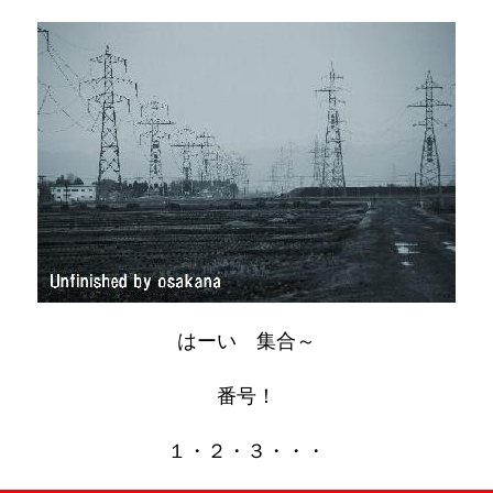
はーい 集合～
番号！
１・２・３・・・