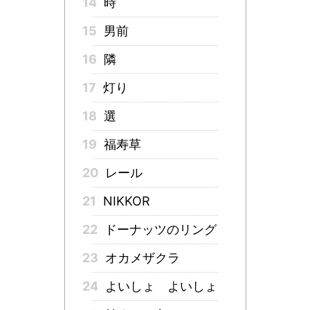
14
時
15
男前
16
隣
17
灯り
18
選
19
福寿草
20
レール
21
NIKKOR
22
ドーナッツのリング
23
オカメザクラ
24
よいしょ よいしょ