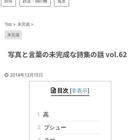
鉄塔
鉄道・飛行機
風景
Top
>
未完成
>
未完成
写真と言葉の未完成な詩集の話 vol.62
2014年12月15日
目次
[
非表示
]
1
高
2
プシュー