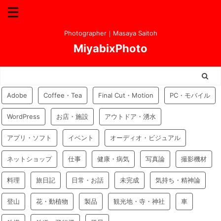
Photographer｜Masaya Saitoh
MiyabixPhoto
Adobe
Coffee・Tea
Final Cut・Motion
PC・モバイル
WordPress
お店・施設
アウトドア・湧水
アプリ・ソフト
イベント
オーディオ・ビジュアル
ネットショップ
仕事
健康・病気
写真論
撮影機材
料理
旅日記
日常・お話
未完成
気持ち・精神論
登山
花・動植物
製品
観光地・寺・神社
車