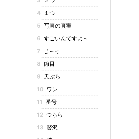
3
２つ
4
１つ
5
写真の真実
6
すごいんですよ～
7
じ～っ
8
節目
9
天ぷら
10
ワン
11
番号
12
つらら
13
贅沢