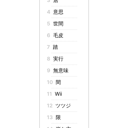
3
居
4
意思
5
世間
6
毛皮
7
踏
8
実行
9
無意味
10
間
11
Wii
12
ツツジ
13
限