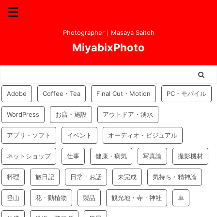
Photographer｜Masaya Saitoh
MiyabixPhoto
Adobe
Coffee・Tea
Final Cut・Motion
PC・モバイル
WordPress
お店・施設
アウトドア・湧水
アプリ・ソフト
イベント
オーディオ・ビジュアル
ネットショップ
仕事
健康・病気
写真論
撮影機材
料理
旅日記
日常・お話
未完成
気持ち・精神論
登山
花・動植物
製品
観光地・寺・神社
車