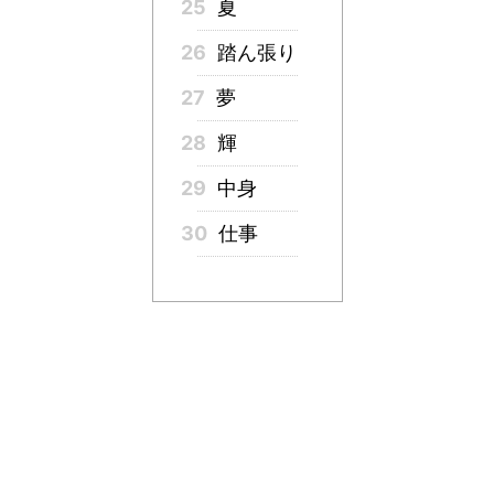
25
夏
26
踏ん張り
27
夢
28
輝
29
中身
30
仕事