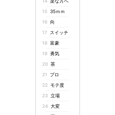
14
楽な方へ
15
35ｍｍ
16
向
17
スイッチ
18
富豪
19
勇気
20
茶
21
プロ
22
モテ度
23
立場
24
大変