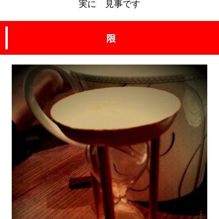
実に 見事です
限