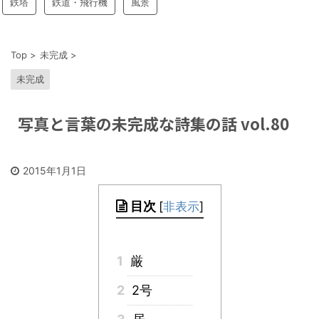
鉄塔
鉄道・飛行機
風景
Top
>
未完成
>
未完成
写真と言葉の未完成な詩集の話 vol.80
2015年1月1日
目次
[
非表示
]
1
厳
2
2号