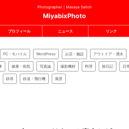
Photographer｜Masaya Saitoh
MiyabixPhoto
プロフィール
ニュース
リンク
PC・モバイル
WordPress
お店・施設
アウトドア・湧水
事
健康・病気
写真論
撮影機材
料理
旅日記
日
鉄塔
鉄道・飛行機
風景