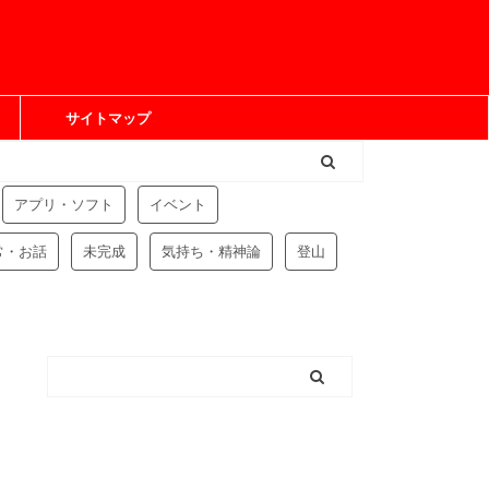
サイトマップ
アプリ・ソフト
イベント
常・お話
未完成
気持ち・精神論
登山