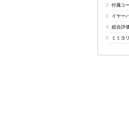
2
付属コ
3
イヤーパ
4
総合評
5
ミミヨリ