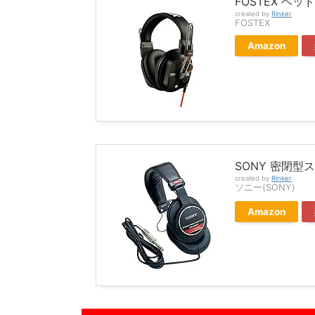
FOSTEX ヘッド
created by
Rinker
FOSTEX
Amazon
SONY 密閉型
created by
Rinker
ソニー(SONY)
Amazon