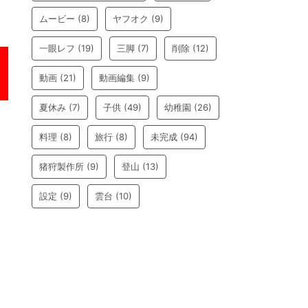
ムービー
(8)
ヤフオク
(9)
一眼レフ
(19)
三脚
(7)
削除
(12)
動画
(21)
動画編集
(9)
夏休み
(7)
子供
(49)
幼稚園
(26)
料理
(8)
旅行
(8)
未完成
(94)
猪狩製作所
(9)
登山
(13)
設定
(9)
雲台
(10)