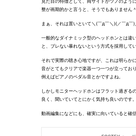
見た目の特徴として、両サイドがツノのよう
整が画期的かと言うと、そうでもありません＾
まぁ、それは置いといて＼(￣д￣＼)(／￣д￣
一般的なダイナミック型のヘッドホンとは違
と、ブレない暴れないという方式を採用して
それで実際の聴き心地ですが、これは明らか
音がとてもクリアで楽器一つ一つが立ってお
例えばピアノのペダル音とかですよね。
しかしモニターヘッドホンはフラット過ぎる
良く、聞いていてとにかく気持ち良いのです
動画編集になどにも、確実に向いていると確