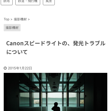
鉄塔
鉄道・飛行機
風景
Top
>
撮影機材
>
撮影機材
Canonスピードライトの、発光トラブル
について
2015年1月22日