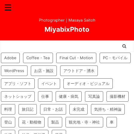
Photographer｜Masaya Saitoh
MiyabixPhoto
Adobe
Coffee・Tea
Final Cut・Motion
PC・モバイル
WordPress
お店・施設
アウトドア・湧水
アプリ・ソフト
イベント
オーディオ・ビジュアル
ネットショップ
仕事
健康・病気
写真論
撮影機材
料理
旅日記
日常・お話
未完成
気持ち・精神論
登山
花・動植物
製品
観光地・寺・神社
車