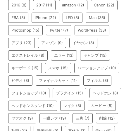
2016
(8)
2017
(11)
amazon
(12)
Canon
(22)
FBA
(8)
iPhone
(22)
LED
(8)
Mac
(36)
Photoshop
(15)
Twitter
(7)
WordPress
(33)
アプリ
(23)
アマゾン
(9)
イヤホン
(8)
エクストレイル
(8)
エラー
(13)
キャンプ
(15)
キーボード
(15)
スマホ
(15)
バージョンアップ
(10)
ビデオ
(8)
ファイナルカット
(11)
フィルム
(8)
フォトショップ
(10)
プラグイン
(15)
ヘッドホン
(8)
ヘッドホンスタンド
(10)
マイク
(8)
ムービー
(8)
ヤフオク
(9)
一眼レフ
(19)
三脚
(7)
削除
(12)
動画
(21)
動画編集
(9)
夏休み
(7)
子供
(49)