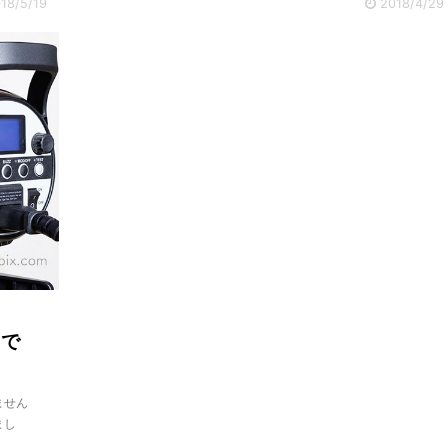
18/5/19
2018/4/29
トで
ません
まし