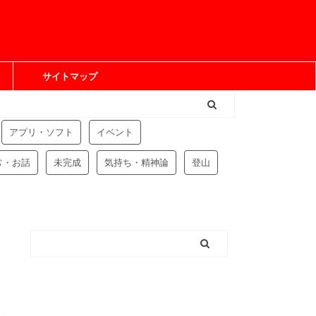
サイトマップ
アプリ・ソフト
イベント
常・お話
未完成
気持ち・精神論
登山