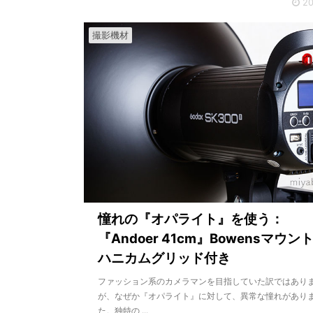
20
撮影機材
憧れの『オパライト』を使う：
『Andoer 41cm』Bowensマウン
ハニカムグリッド付き
ファッション系のカメラマンを目指していた訳ではあり
が、なぜか『オパライト』に対して、異常な憧れがあり
た。独特の ...