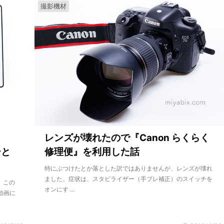
撮影機材
レンズが壊れたので『Canon らくらく
ーと
修理便』を利用した話
特にぶつけたとか落とした訳ではありませんが、レンズが壊れ
ました。症状は、スタビライザー（手ブレ補正）のスイッチを
、この
オンにす ...
動画に