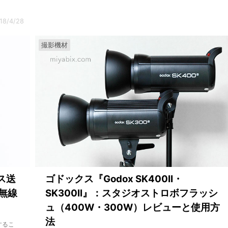
18/4/28
撮影機材
レス送
ゴドックス『Godox SK400II・
無線
SK300II』：スタジオストロボフラッシ
ュ（400W・300W）レビューと使用方
法
するこ