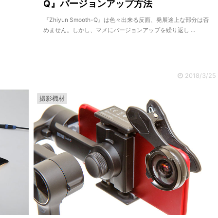
Q』バージョンアップ方法
『Zhiyun Smooth-Q』は色々出来る反面、発展途上な部分は否
めません。しかし、マメにバージョンアップを繰り返し ...
2018/3/25
撮影機材