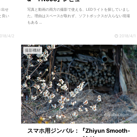
き出せ
写真と動画の両方の撮影で使える、LEDライトを探していまし
と良い
た。理由はスペースが取れず、ソフトボックスが入らない現場
もある ...
018/4/2
2018/4/1
撮影機材
スマホ用ジンバル：『Zhiyun Smooth-