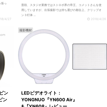
っ張っ
普段、スタジオ業務ではストロボ界の帝王、コメットさんを使
用していますが、出張撮影では持ち運びの都合上、クリップオ
ン３灯体 ...
18/4/27
2018/4/26
撮影機材
ピン
LEDビデオライト：
にピン
YONGNUO『YN600 Air』
&『YN608』レビュー