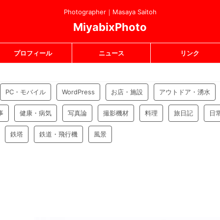
Photographer｜Masaya Saitoh
MiyabixPhoto
プロフィール
ニュース
リンク
PC・モバイル
WordPress
お店・施設
アウトドア・湧水
事
健康・病気
写真論
撮影機材
料理
旅日記
日
鉄塔
鉄道・飛行機
風景