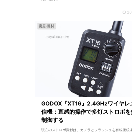
20
撮影機材
GODOX『XT16』2.4GHzワイヤ
信機：直感的操作で多灯ストロボを
制御する
現在のストロボ撮影は、カメラとフラッシュを有線接続