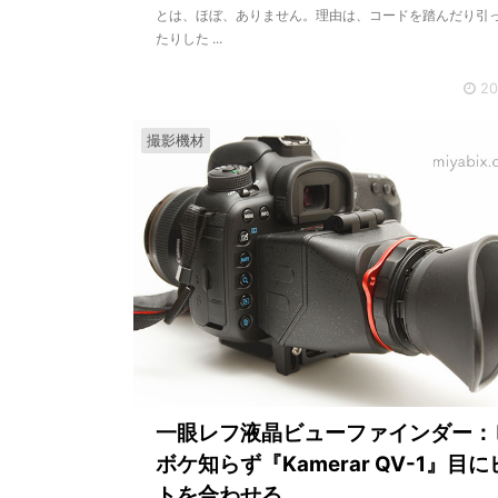
とは、ほぼ、ありません。理由は、コードを踏んだり引
たりした ...
20
撮影機材
一眼レフ液晶ビューファインダー：
ボケ知らず『Kamerar QV-1』目
トを合わせる