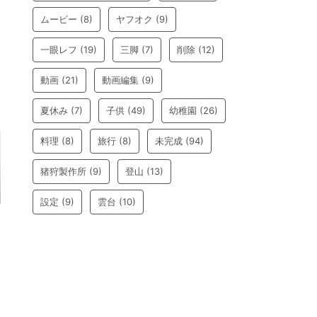
ムービー
(8)
ヤフオク
(9)
一眼レフ
(19)
三脚
(7)
削除
(12)
動画
(21)
動画編集
(9)
夏休み
(7)
子供
(49)
幼稚園
(26)
料理
(8)
旅行
(8)
未完成
(94)
猪狩製作所
(9)
登山
(13)
設定
(9)
雲台
(10)