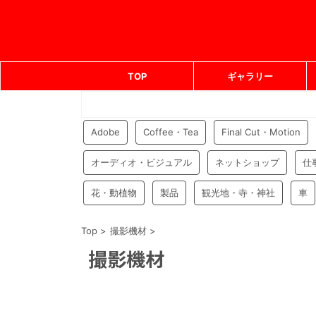
TOP
ギャラリー
Adobe
Coffee・Tea
Final Cut・Motion
オーディオ・ビジュアル
ネットショップ
仕
花・動植物
製品
観光地・寺・神社
車
Top
>
撮影機材
>
撮影機材