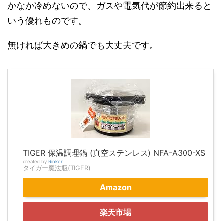
かなか冷めないので、ガスや電気代が節約出来ると
いう優れものです。
無ければ大きめの鍋でも大丈夫です。
TIGER 保温調理鍋 (真空ステンレス) NFA-A300-XS
created by
Rinker
タイガー魔法瓶(TIGER)
Amazon
楽天市場