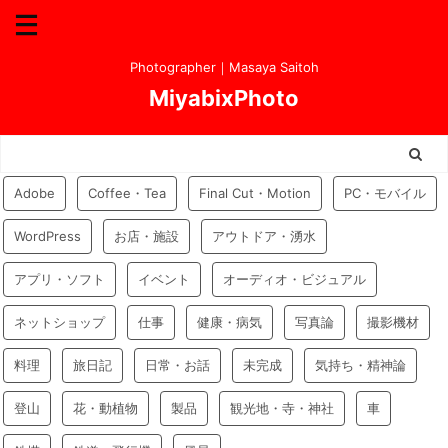
Photographer｜Masaya Saitoh
MiyabixPhoto
Adobe
Coffee・Tea
Final Cut・Motion
PC・モバイル
WordPress
お店・施設
アウトドア・湧水
アプリ・ソフト
イベント
オーディオ・ビジュアル
ネットショップ
仕事
健康・病気
写真論
撮影機材
料理
旅日記
日常・お話
未完成
気持ち・精神論
登山
花・動植物
製品
観光地・寺・神社
車