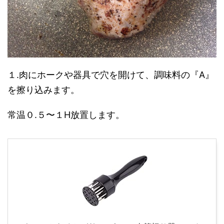
１.肉にホークや器具で穴を開けて、調味料の『A』
を擦り込みます。
常温０.５〜１H放置します。