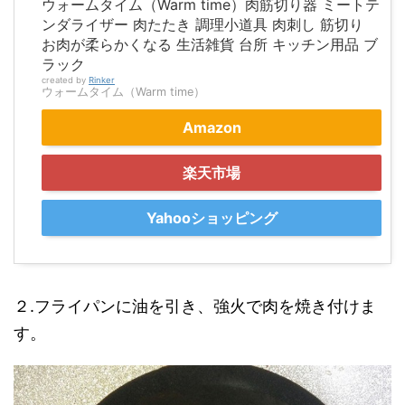
ウォームタイム（Warm time）肉筋切り器 ミートテ
ンダライザー 肉たたき 調理小道具 肉刺し 筋切り
お肉が柔らかくなる 生活雑貨 台所 キッチン用品 ブ
ラック
created by
Rinker
ウォームタイム（Warm time）
Amazon
楽天市場
Yahooショッピング
２.フライパンに油を引き、強火で肉を焼き付けま
す。