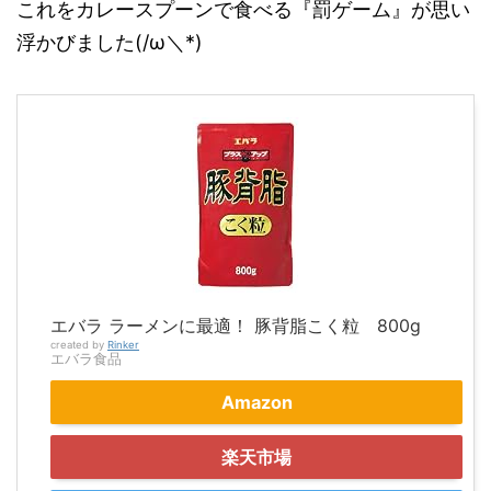
これをカレースプーンで食べる『罰ゲーム』が思い
浮かびました(/ω＼*)
エバラ ラーメンに最適！ 豚背脂こく粒 800g
created by
Rinker
エバラ食品
Amazon
楽天市場