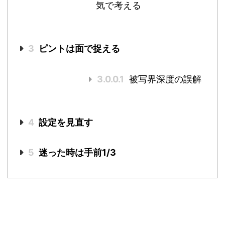
気で考える
3
ピントは面で捉える
3.0.0.1
被写界深度の誤解
4
設定を見直す
5
迷った時は手前1/3