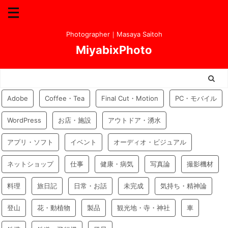
Photographer｜Masaya Saitoh
MiyabixPhoto
Adobe
Coffee・Tea
Final Cut・Motion
PC・モバイル
WordPress
お店・施設
アウトドア・湧水
アプリ・ソフト
イベント
オーディオ・ビジュアル
ネットショップ
仕事
健康・病気
写真論
撮影機材
料理
旅日記
日常・お話
未完成
気持ち・精神論
登山
花・動植物
製品
観光地・寺・神社
車