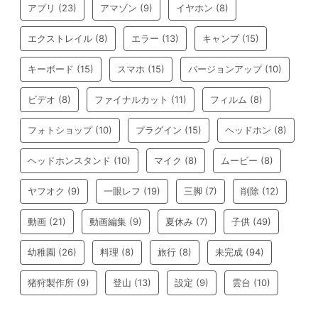
アプリ
(23)
アマゾン
(9)
イヤホン
(8)
エクストレイル
(8)
エラー
(13)
キャンプ
(15)
キーボード
(15)
スマホ
(15)
バージョンアップ
(10)
ビデオ
(8)
ファイナルカット
(11)
フィルム
(8)
フォトショップ
(10)
プラグイン
(15)
ヘッドホン
(8)
ヘッドホンスタンド
(10)
マイク
(8)
ムービー
(8)
ヤフオク
(9)
一眼レフ
(19)
三脚
(7)
削除
(12)
動画
(21)
動画編集
(9)
夏休み
(7)
子供
(49)
幼稚園
(26)
料理
(8)
旅行
(8)
未完成
(94)
猪狩製作所
(9)
登山
(13)
設定
(9)
雲台
(10)