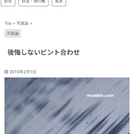
鉄塔
鉄道・飛行機
風景
Top
>
写真論
>
写真論
後悔しないピント合わせ
2015年2月1日